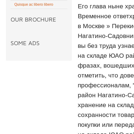
Quisque ac libero libero
Его глава ныне хр
Временное ответх
OUR BROCHURE
в Москве » Перек
Нагатино-Садовник
SOME ADS
вы без труда узна
на складе ЮАО рай
фразах, вошедших 
отметить, что дов
профессионалам, 
район Нагатино-Са
хранение на скла
сохранности товар
покупки или перед