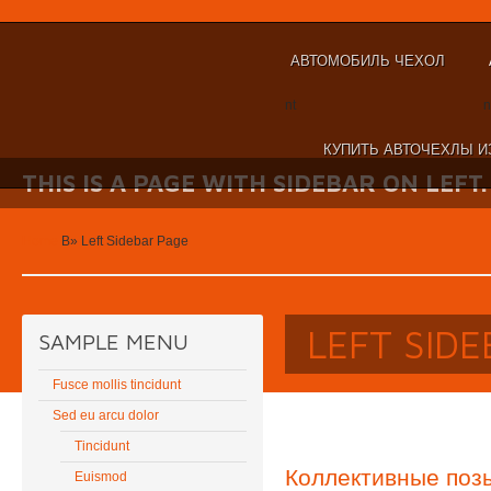
АВТОМОБИЛЬ ЧЕХОЛ
nt
n
КУПИТЬ АВТОЧЕХЛЫ И
THIS IS A PAGE WITH SIDEBAR ON LEFT.
Home
В»
Left Sidebar Page
LEFT SID
SAMPLE MENU
Fusce mollis tincidunt
Sed eu arcu dolor
Tincidunt
Коллективные поз
Euismod