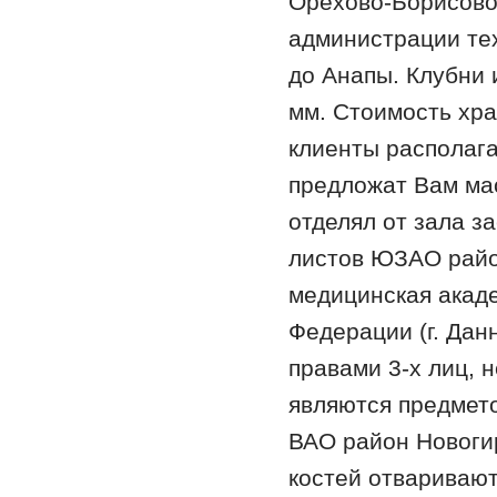
Орехово-Борисово
администрации тех
до Анапы. Клубни
мм. Стоимость хр
клиенты располага
предложат Вам ма
отделял от зала з
листов ЮЗАО райо
медицинская акад
Федерации (г. Дан
правами 3-х лиц, 
являются предмет
ВАО район Новоги
костей отваривают