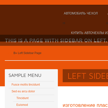
АВТОМОБИЛЬ ЧЕХОЛ
nt
n
КУПИТЬ АВТОЧЕХЛЫ И
THIS IS A PAGE WITH SIDEBAR ON LEFT.
Home
В»
Left Sidebar Page
LEFT SID
SAMPLE MENU
Fusce mollis tincidunt
Sed eu arcu dolor
Tincidunt
изготовление плас
Euismod