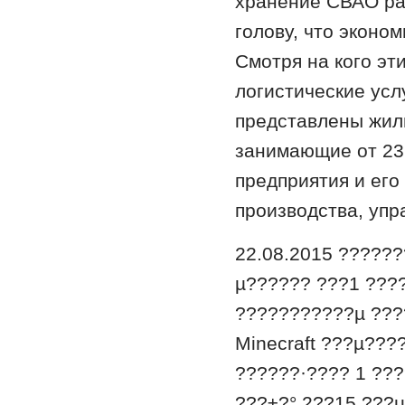
хранение СВАО ра
голову, что эконом
Смотря на кого эт
логистические ус
представлены жил
занимающие от 231
предприятия и его
производства, упр
22.08.2015 ??????
µ?????? ???1 ?­?
???????????µ ???
Minecraft ???µ??
?­?????·???? 1 ??
???±?° 2??15 ???µ